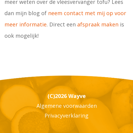
meer weten over de vleesvervanger tofu? Lees
dan mijn blog of
neem contact met mij op voor
meer informatie
. Direct een
afspraak maken
is
ook mogelijk!
(C)2026 Wayve
Algemene voorwaarden
Privacyverklaring