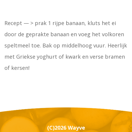
Recept — > prak 1 rijpe banaan, kluts het ei
door de geprakte banaan en voeg het volkoren
speltmeel toe. Bak op middelhoog vuur. Heerlijk
met Griekse yoghurt of kwark en verse bramen
of kersen!
(C)2026 Wayve