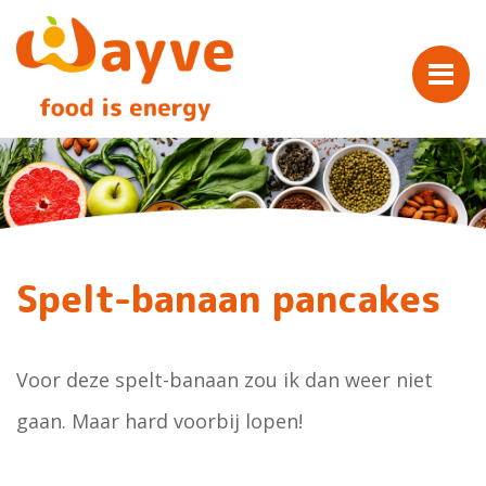
Spelt-banaan pancakes
Voor deze spelt-banaan zou ik dan weer niet
gaan. Maar hard voorbij lopen!