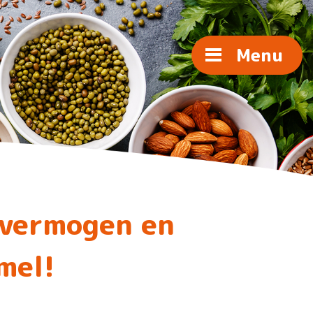
Menu
svermogen en
mel!