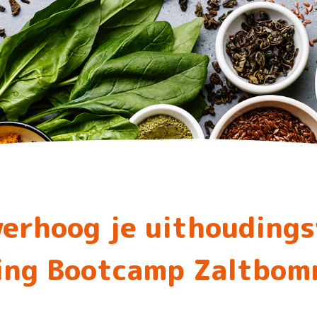
 verhoog je uithouding
ing Bootcamp Zaltbom